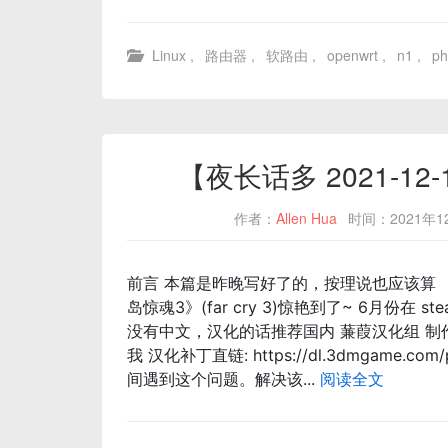
Linux
,
路由器
,
软路由
,
openwrt
,
n1
,
p
【夜长话多 2021-1
作者：
Allen Hua
时间：2021年1
前言 本篇是昨晚写好了的，按理说也应该算 【夜
岛惊魂3》(far cry 3)惊艳到了~ 6月份在 s
没有中文，汉化的话推荐国内 蒹葭汉化组 制作
我 汉化补丁直链: https://dl.3dmgame.c
间遇到这个问题。解决该...
阅读全文