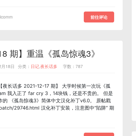
hicomm
前往评论
2-18 期】重温《孤岛惊魂3》
2月18日
分类：
日记
,
夜长话多
字数：787
长话多 2021-12-17 期】 大学时候第一次玩《孤
team 我入正了 far cry 3，14块钱，还是不贵的。 但是
的 《孤岛惊魂3》简体中文汉化补丁v6.0。 原帖戳
om/patch/29746.html 汉化补丁安装，注意图中“陷阱” 期