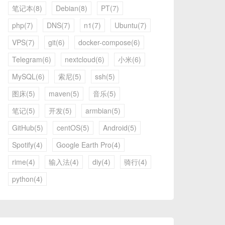
笔记本(8)
Debian(8)
PT(7)
php(7)
DNS(7)
n1(7)
Ubuntu(7)
VPS(7)
git(6)
docker-compose(6)
Telegram(6)
nextcloud(6)
小米(6)
MySQL(6)
索尼(5)
ssh(5)
图床(5)
maven(5)
音乐(5)
笔记(5)
开发(5)
armbian(5)
GitHub(5)
centOS(5)
Android(5)
Spotify(4)
Google Earth Pro(4)
rime(4)
输入法(4)
diy(4)
骑行(4)
python(4)