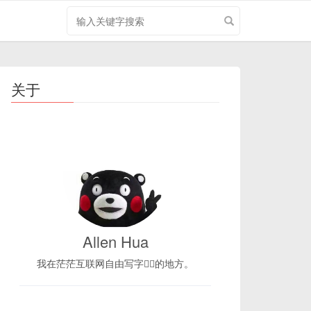
搜
索
关
键
字
关于
Allen Hua
我在茫茫互联网自由写字✍🏻的地方。