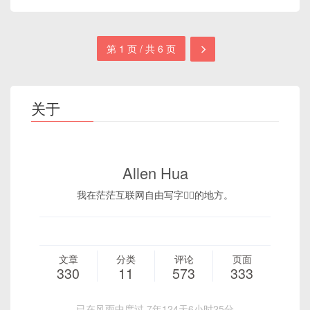
第 1 页 / 共 6 页
关于
Allen Hua
我在茫茫互联网自由写字✍🏻的地方。
文章
分类
评论
页面
330
11
573
333
已在风雨中度过 7年124天6小时25分