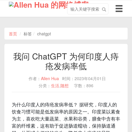
搜
导
索
航
关
切
键
换
字
首页
标签
chatgpt
我问 ChatGPT 为何印度人痔
疮发病率低
作者：
Allen Hua
时间：2023年04月01日
分类：
生活
,
随想
字数：896
为什么印度人的痔疮发病率低？ 据研究，印度人的
饮食习惯可能是低发病率的原因之一。印度菜以素食
为主，喜欢吃大量蔬菜、水果和谷类，膳食中含有丰
富的纤维素，这有助于促进肠道蠕动，保持肠道通