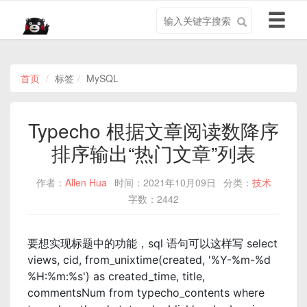
搜
导
索
航
关
切
键
换
字
首页
标签
MySQL
Typecho 根据文章阅读数降序
排序输出“热门文章”列表
作者：
Allen Hua
时间：2021年10月09日
分类：
技术
字数：2442
要想实现标题中的功能，sql 语句可以这样写 select
views, cid, from_unixtime(created, '%Y-%m-%d
%H:%m:%s') as created_time, title,
commentsNum from typecho_contents where