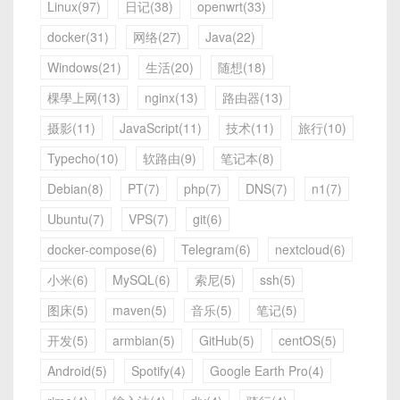
Linux(97)
日记(38)
openwrt(33)
docker(31)
网络(27)
Java(22)
Windows(21)
生活(20)
随想(18)
棵學上网(13)
nginx(13)
路由器(13)
摄影(11)
JavaScript(11)
技术(11)
旅行(10)
Typecho(10)
软路由(9)
笔记本(8)
Debian(8)
PT(7)
php(7)
DNS(7)
n1(7)
Ubuntu(7)
VPS(7)
git(6)
docker-compose(6)
Telegram(6)
nextcloud(6)
小米(6)
MySQL(6)
索尼(5)
ssh(5)
图床(5)
maven(5)
音乐(5)
笔记(5)
开发(5)
armbian(5)
GitHub(5)
centOS(5)
Android(5)
Spotify(4)
Google Earth Pro(4)