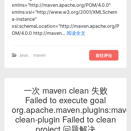
xmlns="http://maven.apache.org/POM/4.0.0"
xmlns:xsi="http://www.w3.org/2001/XMLSchem
a-instance"
xsi:schemaLocation="http://maven.apache.org/P
OM/4.0.0 http://maven...
阅读全文
Java
,
maven
前往评论
一次 maven clean 失败
Failed to execute goal
org.apache.maven.plugins:mave
clean-plugin Failed to clean
project 问题解决