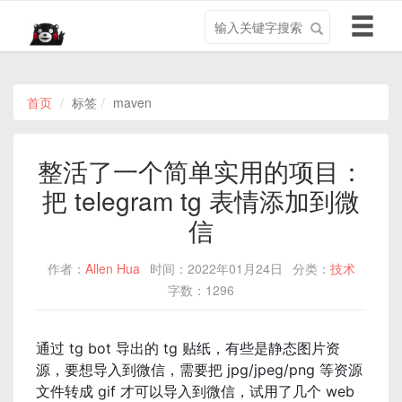
搜
导
索
航
关
切
键
换
字
首页
标签
maven
整活了一个简单实用的项目：
把 telegram tg 表情添加到微
信
作者：
Allen Hua
时间：2022年01月24日
分类：
技术
字数：1296
通过 tg bot 导出的 tg 贴纸，有些是静态图片资
源，要想导入到微信，需要把 jpg/jpeg/png 等资源
文件转成 gif 才可以导入到微信，试用了几个 web