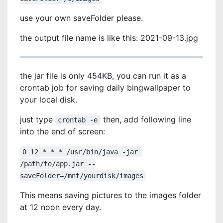
use your own saveFolder please.
the output file name is like this: 2021-09-13.jpg
the jar file is only 454KB, you can run it as a
crontab job for saving daily bingwallpaper to
your local disk.
just type
then, add following line
crontab -e
into the end of screen:
0 12 * * * /usr/bin/java -jar 
/path/to/app.jar --
saveFolder=/mnt/yourdisk/images
This means saving pictures to the images folder
at 12 noon every day.