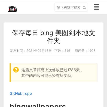
搜
导
索
航
关
切
键
换
字
保存每日 bing 美图到本地文
件夹
发布时间：2021年09月13日
字数：846
阅读量：1903
w
这篇文章距离上次修改已过1786天，
a
其中的内容可能已经有所变动。
r
n
i
GitHub repo
n
g
bingwallpapers