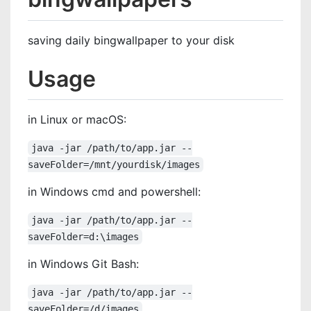
:
saving daily bingwallpaper to your disk
Usage
in Linux or macOS:
java -jar /path/to/app.jar --
saveFolder=/mnt/yourdisk/images
in Windows cmd and powershell:
java -jar /path/to/app.jar --
saveFolder=d:\images
in Windows Git Bash:
java -jar /path/to/app.jar --
saveFolder=/d/images