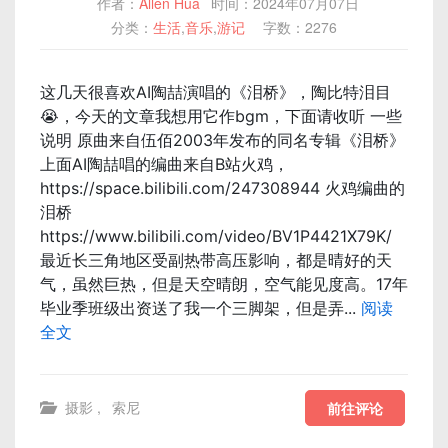
作者：
Allen Hua
时间：2024年07月07日
分类：
生活
,
音乐
,
游记
字数：2276
这几天很喜欢AI陶喆演唱的《泪桥》，陶比特泪目
😭️，今天的文章我想用它作bgm，下面请收听 一些
说明 原曲来自伍佰2003年发布的同名专辑《泪桥》
上面AI陶喆唱的编曲来自B站火鸡，
https://space.bilibili.com/247308944 火鸡编曲的
泪桥
https://www.bilibili.com/video/BV1P4421X79K/
最近长三角地区受副热带高压影响，都是晴好的天
气，虽然巨热，但是天空晴朗，空气能见度高。17年
毕业季班级出资送了我一个三脚架，但是弄...
阅读
全文
摄影
,
索尼
前往评论