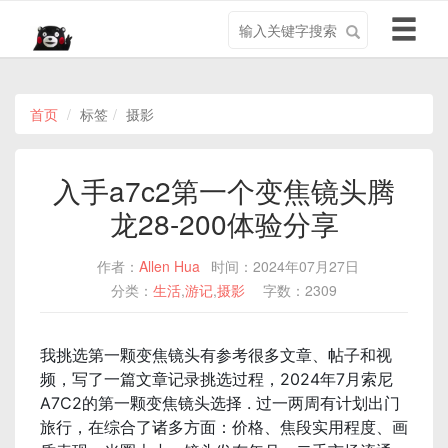
搜
导
索
航
关
切
键
换
字
首页
标签
摄影
入手a7c2第一个变焦镜头腾
龙28-200体验分享
作者：
Allen Hua
时间：2024年07月27日
分类：
生活
,
游记
,
摄影
字数：2309
我挑选第一颗变焦镜头有参考很多文章、帖子和视
频，写了一篇文章记录挑选过程，2024年7月索尼
A7C2的第一颗变焦镜头选择 . 过一两周有计划出门
旅行，在综合了诸多方面：价格、焦段实用程度、画