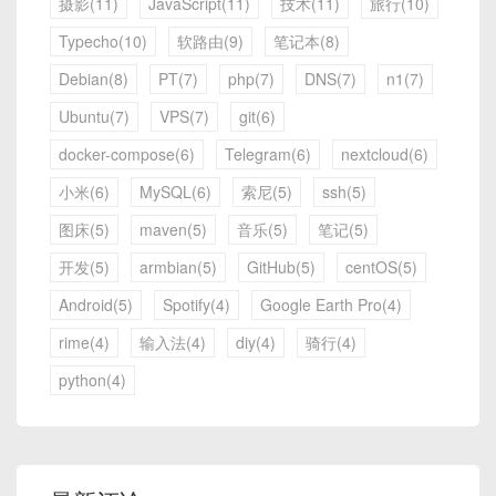
摄影(11)
JavaScript(11)
技术(11)
旅行(10)
Typecho(10)
软路由(9)
笔记本(8)
Debian(8)
PT(7)
php(7)
DNS(7)
n1(7)
Ubuntu(7)
VPS(7)
git(6)
docker-compose(6)
Telegram(6)
nextcloud(6)
小米(6)
MySQL(6)
索尼(5)
ssh(5)
图床(5)
maven(5)
音乐(5)
笔记(5)
开发(5)
armbian(5)
GitHub(5)
centOS(5)
Android(5)
Spotify(4)
Google Earth Pro(4)
rime(4)
输入法(4)
diy(4)
骑行(4)
python(4)