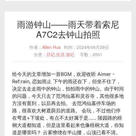
雨游钟山——雨天带着索尼
A7C2去钟山拍照
作者：
Allen Hua
时间：2024年06月29日
分类：
日记
,
生活
,
游记
字数：2001
给今天的文章增加一首BGM，欢迎收听 Aimer -
Ref:rain, 恋如雨止 下午的雨还在下，但坐不住了，
决定去走走雨中的钟山，拍拍雨中的钟山。由于时间
的问题，今天只去了范鸿仙墓和灵谷寺，其他很多地
方没有逛到，以后再去拍。 去范鸿仙墓停车场的
路，很喜欢大树遮荫后的道路。 会玩，不过他们停
在弯道+下坡处，有点不太好属于是…… 陵园路的梧
桐大道都知道，但是这里看起来也像梧桐大道，你知
道是哪里吗？ 云雾缭绕在半山腰，山顶已看不清。