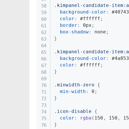
.kimpanel-candidate-item:a
background-color
:
 #40743
color
:
 #ffffff
;
border
:
 0px
;
box-shadow
:
 none
;
}
.kimpanel-candidate-item:a
background-color
:
 #4a853
color
:
 #ffffff
;
}
.minwidth-zero
{
min-width
:
 0
;
}
.icon-disable
{
color
:
rgba
(
150
,
 150
,
 15
}