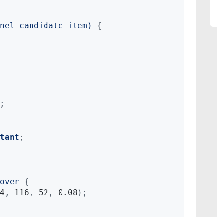
nel-candidate-item)
{
;
tant
;
over
{
4
,
 116
,
 52
,
 0.08
)
;