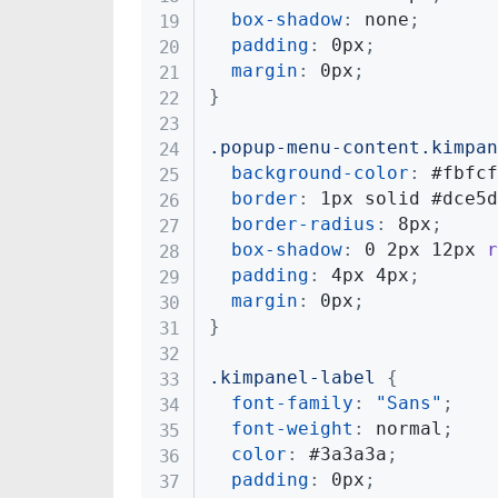
box-shadow
:
 none
;
padding
:
 0px
;
margin
:
 0px
;
}
.popup-menu-content.kimpan
background-color
:
 #fbfcf
border
:
 1px solid #dce5d
border-radius
:
 8px
;
box-shadow
:
 0 2px 12px 
r
padding
:
 4px 4px
;
margin
:
 0px
;
}
.kimpanel-label
{
font-family
:
"Sans"
;
font-weight
:
 normal
;
color
:
 #3a3a3a
;
padding
:
 0px
;