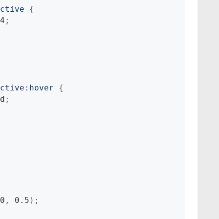
ctive
{
4
;
ctive:hover
{
d
;
0
,
 0.5
)
;