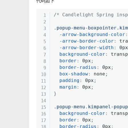
代码如下
/* Candlelight Spring insp
.popup-menu-boxpointer.kim
-arrow-background-color
:
-arrow-border-color
:
 tra
-arrow-border-width
:
 0px
background-color
:
 transp
border
:
 0px
;
border-radius
:
 0px
;
box-shadow
:
 none
;
padding
:
 0px
;
margin
:
 0px
;
}
.popup-menu.kimpanel-popup
background-color
:
 transp
border
:
 0px
;
border-radius
:
 0px
;