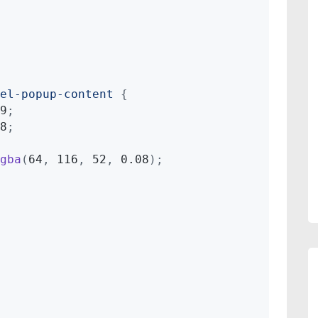
el-popup-content
{
9
;
8
;
gba
(
64
,
 116
,
 52
,
 0.08
)
;