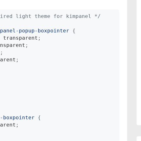
ired light theme for kimpanel */
panel-popup-boxpointer
{
 transparent
;
nsparent
;
;
arent
;
-boxpointer
{
arent
;