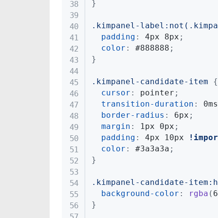
}
.kimpanel-label:not(.kimpa
padding
:
 4px 8px
;
color
:
 #888888
;
}
.kimpanel-candidate-item
{
cursor
:
 pointer
;
transition-duration
:
 0ms
border-radius
:
 6px
;
margin
:
 1px 0px
;
padding
:
 4px 10px 
!impor
color
:
 #3a3a3a
;
}
.kimpanel-candidate-item:h
background-color
:
rgba
(
6
}