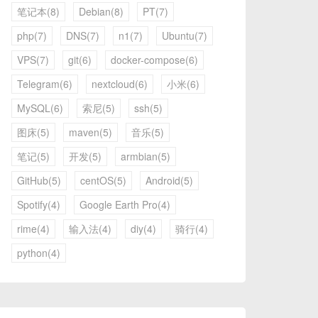
笔记本(8)
Debian(8)
PT(7)
php(7)
DNS(7)
n1(7)
Ubuntu(7)
VPS(7)
git(6)
docker-compose(6)
Telegram(6)
nextcloud(6)
小米(6)
MySQL(6)
索尼(5)
ssh(5)
图床(5)
maven(5)
音乐(5)
笔记(5)
开发(5)
armbian(5)
GitHub(5)
centOS(5)
Android(5)
Spotify(4)
Google Earth Pro(4)
rime(4)
输入法(4)
diy(4)
骑行(4)
python(4)