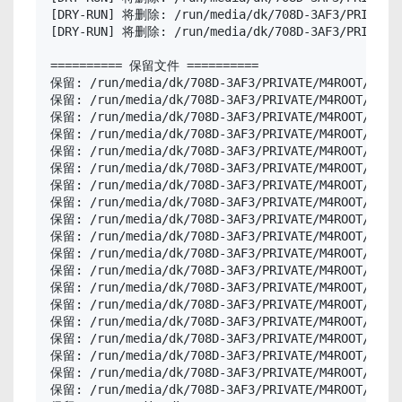
[DRY-RUN] 将删除: /run/media/dk/708D-3AF3/PRIVATE/M
[DRY-RUN] 将删除: /run/media/dk/708D-3AF3/PRIVATE/M
========== 保留文件 ==========

保留: /run/media/dk/708D-3AF3/PRIVATE/M4ROOT/CLIP/
保留: /run/media/dk/708D-3AF3/PRIVATE/M4ROOT/CLIP/
保留: /run/media/dk/708D-3AF3/PRIVATE/M4ROOT/CLIP/
保留: /run/media/dk/708D-3AF3/PRIVATE/M4ROOT/CLIP/
保留: /run/media/dk/708D-3AF3/PRIVATE/M4ROOT/CLIP/
保留: /run/media/dk/708D-3AF3/PRIVATE/M4ROOT/CLIP/
保留: /run/media/dk/708D-3AF3/PRIVATE/M4ROOT/CLIP/
保留: /run/media/dk/708D-3AF3/PRIVATE/M4ROOT/CLIP/
保留: /run/media/dk/708D-3AF3/PRIVATE/M4ROOT/CLIP/
保留: /run/media/dk/708D-3AF3/PRIVATE/M4ROOT/CLIP/
保留: /run/media/dk/708D-3AF3/PRIVATE/M4ROOT/CLIP/
保留: /run/media/dk/708D-3AF3/PRIVATE/M4ROOT/CLIP/
保留: /run/media/dk/708D-3AF3/PRIVATE/M4ROOT/CLIP/
保留: /run/media/dk/708D-3AF3/PRIVATE/M4ROOT/CLIP/
保留: /run/media/dk/708D-3AF3/PRIVATE/M4ROOT/CLIP/
保留: /run/media/dk/708D-3AF3/PRIVATE/M4ROOT/CLIP/
保留: /run/media/dk/708D-3AF3/PRIVATE/M4ROOT/CLIP/
保留: /run/media/dk/708D-3AF3/PRIVATE/M4ROOT/CLIP/
保留: /run/media/dk/708D-3AF3/PRIVATE/M4ROOT/CLIP/