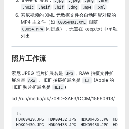
支持的扩展名：
.jpg
.jpeg
.png
.arw
.heic
.heif
.hif
.dng
.mp4
.xml
索尼视频的 XML 元数据文件会自动匹配对应的
MP4 主文件（如
跟随
C0054M01.XML
同进退），无需在 keep.txt 中单独
C0054.MP4
列出
照片工作流
索尼 JPEG 照片扩展名是
，RAW 拍摄文件扩
JPG
展名是
，HEIF 拍摄扩展名是
(Apple 的
ARW
HIF
HEIF 照片扩展名是
)
HEIC
cd /run/media/dk/708D-3AF3/DCIM/15660613/
ls

HDK09429.JPG  HDK09432.JPG  HDK09435.JPG  HDK0943
HDK09430.JPG  HDK09433.JPG  HDK09436.JPG  HDK0943