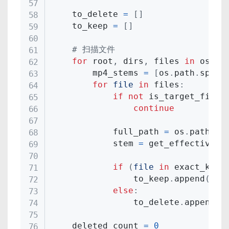
    to_delete 
=
[
]
    to_keep 
=
[
]
# 扫描文件
for
 root
,
 dirs
,
 files 
in
 os
.
wa
        mp4_stems 
=
[
os
.
path
.
split
for
file
in
 files
:
if
not
 is_target_file
(
continue
            full_path 
=
 os
.
path
.
jo
            stem 
=
 get_effective_s
if
(
file
in
 exact_keep
                to_keep
.
append
(
ful
else
:
                to_delete
.
append
(
f
    deleted_count 
=
0