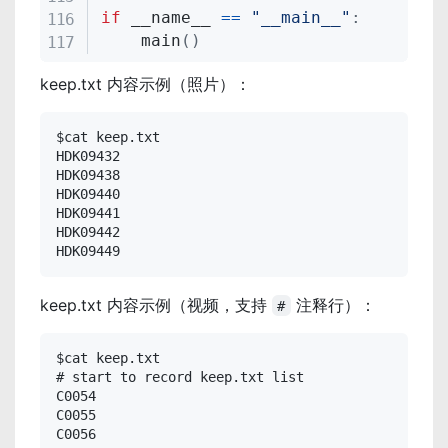
if
 __name__ 
==
"__main__"
:
    main
(
)
keep.txt 内容示例（照片）：
$cat keep.txt

HDK09432

HDK09438

HDK09440

HDK09441

HDK09442

HDK09449
keep.txt 内容示例（视频，支持
注释行）：
#
$cat keep.txt

# start to record keep.txt list

C0054

C0055

C0056
