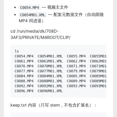
— 视频主文件
C0054.MP4
— 配套元数据文件（自动跟随
C0054M01.XML
MP4 同进退）
cd /run/media/dk/708D-
3AF3/PRIVATE/M4ROOT/CLIP/
ls

C0054.MP4  C0054M01.XML  C0055.MP4  C0055M01.XML 
C0061.MP4  C0061M01.XML  C0062.MP4  C0062M01.XML 
C0070.MP4  C0070M01.XML  C0071.MP4  C0071M01.XML 
C0077.MP4  C0077M01.XML  C0079.MP4  C0079M01.XML 
C0084.MP4  C0084M01.XML  C0085.MP4  C0085M01.XML 
C0088.MP4  C0088M01.XML  C0089.MP4  C0089M01.XML 
C0092.MP4  C0092M01.XML  C0093.MP4  C0093M01.XML 
C0096.MP4  C0096M01.XML
keep.txt 内容（只写 stem，不包含扩展名）：