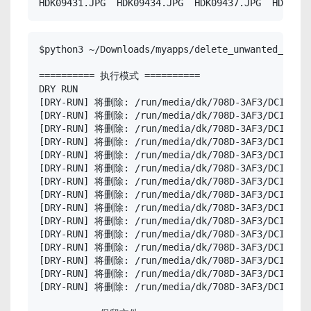
HDK09431.JPG  HDK09434.JPG  HDK09437.JPG  HDK0944
$python3 ~/Downloads/myapps/delete_unwanted_media
========== 执行模式 ==========

DRY RUN

[DRY-RUN] 将删除: /run/media/dk/708D-3AF3/DCIM/1566
[DRY-RUN] 将删除: /run/media/dk/708D-3AF3/DCIM/1566
[DRY-RUN] 将删除: /run/media/dk/708D-3AF3/DCIM/1566
[DRY-RUN] 将删除: /run/media/dk/708D-3AF3/DCIM/1566
[DRY-RUN] 将删除: /run/media/dk/708D-3AF3/DCIM/1566
[DRY-RUN] 将删除: /run/media/dk/708D-3AF3/DCIM/1566
[DRY-RUN] 将删除: /run/media/dk/708D-3AF3/DCIM/1566
[DRY-RUN] 将删除: /run/media/dk/708D-3AF3/DCIM/1566
[DRY-RUN] 将删除: /run/media/dk/708D-3AF3/DCIM/1566
[DRY-RUN] 将删除: /run/media/dk/708D-3AF3/DCIM/1566
[DRY-RUN] 将删除: /run/media/dk/708D-3AF3/DCIM/1566
[DRY-RUN] 将删除: /run/media/dk/708D-3AF3/DCIM/1566
[DRY-RUN] 将删除: /run/media/dk/708D-3AF3/DCIM/1566
[DRY-RUN] 将删除: /run/media/dk/708D-3AF3/DCIM/1566
[DRY-RUN] 将删除: /run/media/dk/708D-3AF3/DCIM/1566