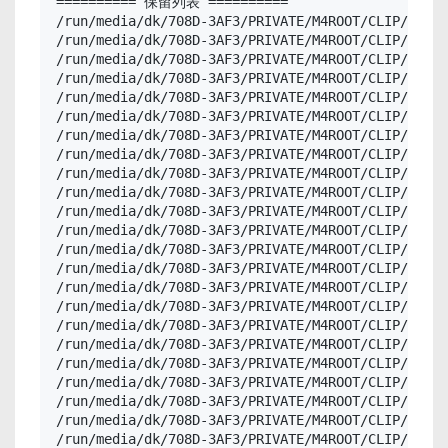
========== 保留列表 ==========

/run/media/dk/708D-3AF3/PRIVATE/M4ROOT/CLIP/C0054
/run/media/dk/708D-3AF3/PRIVATE/M4ROOT/CLIP/C0054
/run/media/dk/708D-3AF3/PRIVATE/M4ROOT/CLIP/C0055
/run/media/dk/708D-3AF3/PRIVATE/M4ROOT/CLIP/C0055
/run/media/dk/708D-3AF3/PRIVATE/M4ROOT/CLIP/C0056
/run/media/dk/708D-3AF3/PRIVATE/M4ROOT/CLIP/C0056
/run/media/dk/708D-3AF3/PRIVATE/M4ROOT/CLIP/C0057
/run/media/dk/708D-3AF3/PRIVATE/M4ROOT/CLIP/C0057
/run/media/dk/708D-3AF3/PRIVATE/M4ROOT/CLIP/C0061
/run/media/dk/708D-3AF3/PRIVATE/M4ROOT/CLIP/C0061
/run/media/dk/708D-3AF3/PRIVATE/M4ROOT/CLIP/C0062
/run/media/dk/708D-3AF3/PRIVATE/M4ROOT/CLIP/C0062
/run/media/dk/708D-3AF3/PRIVATE/M4ROOT/CLIP/C0063
/run/media/dk/708D-3AF3/PRIVATE/M4ROOT/CLIP/C0063
/run/media/dk/708D-3AF3/PRIVATE/M4ROOT/CLIP/C0068
/run/media/dk/708D-3AF3/PRIVATE/M4ROOT/CLIP/C0068
/run/media/dk/708D-3AF3/PRIVATE/M4ROOT/CLIP/C0071
/run/media/dk/708D-3AF3/PRIVATE/M4ROOT/CLIP/C0071
/run/media/dk/708D-3AF3/PRIVATE/M4ROOT/CLIP/C0070
/run/media/dk/708D-3AF3/PRIVATE/M4ROOT/CLIP/C0070
/run/media/dk/708D-3AF3/PRIVATE/M4ROOT/CLIP/C0074
/run/media/dk/708D-3AF3/PRIVATE/M4ROOT/CLIP/C0074
/run/media/dk/708D-3AF3/PRIVATE/M4ROOT/CLIP/C0077