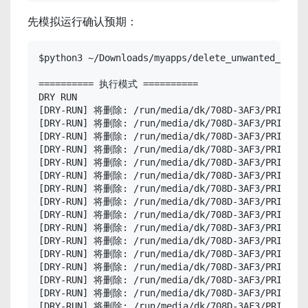
先模拟运行确认预期：
$python3 ~/Downloads/myapps/delete_unwanted_media
========== 执行模式 ==========

DRY RUN

[DRY-RUN] 将删除: /run/media/dk/708D-3AF3/PRIVATE/M
[DRY-RUN] 将删除: /run/media/dk/708D-3AF3/PRIVATE/M
[DRY-RUN] 将删除: /run/media/dk/708D-3AF3/PRIVATE/M
[DRY-RUN] 将删除: /run/media/dk/708D-3AF3/PRIVATE/M
[DRY-RUN] 将删除: /run/media/dk/708D-3AF3/PRIVATE/M
[DRY-RUN] 将删除: /run/media/dk/708D-3AF3/PRIVATE/M
[DRY-RUN] 将删除: /run/media/dk/708D-3AF3/PRIVATE/M
[DRY-RUN] 将删除: /run/media/dk/708D-3AF3/PRIVATE/M
[DRY-RUN] 将删除: /run/media/dk/708D-3AF3/PRIVATE/M
[DRY-RUN] 将删除: /run/media/dk/708D-3AF3/PRIVATE/M
[DRY-RUN] 将删除: /run/media/dk/708D-3AF3/PRIVATE/M
[DRY-RUN] 将删除: /run/media/dk/708D-3AF3/PRIVATE/M
[DRY-RUN] 将删除: /run/media/dk/708D-3AF3/PRIVATE/M
[DRY-RUN] 将删除: /run/media/dk/708D-3AF3/PRIVATE/M
[DRY-RUN] 将删除: /run/media/dk/708D-3AF3/PRIVATE/M
[DRY-RUN] 将删除: /run/media/dk/708D-3AF3/PRIVATE/M