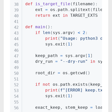
def
is_target_file
(
filename
)
:
    ext 
=
 os
.
path
.
splitext
(
filenam
return
 ext 
in
 TARGET_EXTS

def
main
(
)
:
if
len
(
sys
.
argv
)
<
2
:
print
(
"Usage: python3 dele
        sys
.
exit
(
1
)
    keep_path 
=
 sys
.
argv
[
1
]
    dry_run 
=
"--dry-run"
in
 sys
.
a
    root_dir 
=
 os
.
getcwd
(
)
if
not
 os
.
path
.
exists
(
keep_pat
print
(
f"[ERROR] keep.txt n
        sys
.
exit
(
1
)
    exact_keep
,
 stem_keep 
=
 load_k