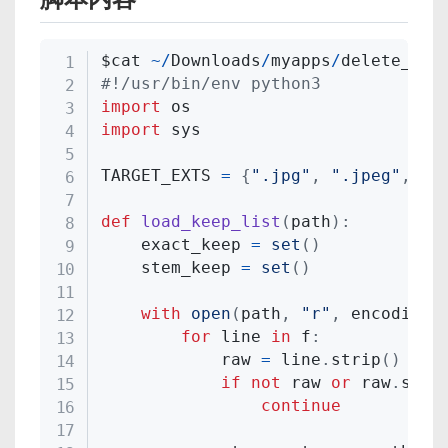
$cat 
~
/
Downloads
/
myapps
/
delete_unw
#!/usr/bin/env python3
import
import
 sys

TARGET_EXTS 
=
{
".jpg"
,
".jpeg"
,
".
def
load_keep_list
(
path
)
:
    exact_keep 
=
set
(
)
    stem_keep 
=
set
(
)
with
open
(
path
,
"r"
,
 encoding
=
for
 line 
in
 f
:
            raw 
=
 line
.
strip
(
)
if
not
 raw 
or
 raw
.
star
continue