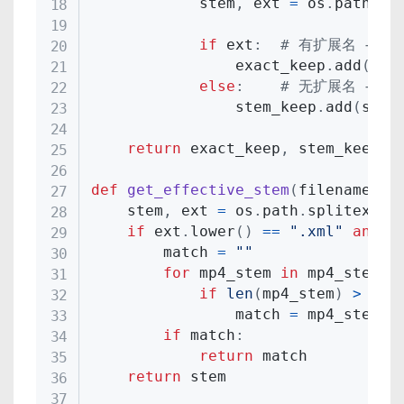
            stem
,
 ext 
=
 os
.
path
.
sp
if
 ext
:
# 有扩展名 → 精
                exact_keep
.
add
(
raw
else
:
# 无扩展名 → st
                stem_keep
.
add
(
stem
return
 exact_keep
,
 stem_keep

def
get_effective_stem
(
filename
,
 m
    stem
,
 ext 
=
 os
.
path
.
splitext
(
f
if
 ext
.
lower
(
)
==
".xml"
and
 m
        match 
=
""
for
 mp4_stem 
in
 mp4_stems
:
if
len
(
mp4_stem
)
>
len
                match 
=
 mp4_stem

if
 match
:
return
 match

return
 stem
