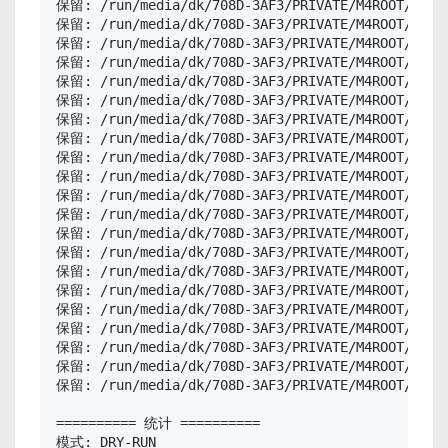
保留: /run/media/dk/708D-3AF3/PRIVATE/M4ROOT/CLIP/
保留: /run/media/dk/708D-3AF3/PRIVATE/M4ROOT/CLIP/
保留: /run/media/dk/708D-3AF3/PRIVATE/M4ROOT/CLIP/
保留: /run/media/dk/708D-3AF3/PRIVATE/M4ROOT/CLIP/
保留: /run/media/dk/708D-3AF3/PRIVATE/M4ROOT/CLIP/
保留: /run/media/dk/708D-3AF3/PRIVATE/M4ROOT/CLIP/
保留: /run/media/dk/708D-3AF3/PRIVATE/M4ROOT/CLIP/
保留: /run/media/dk/708D-3AF3/PRIVATE/M4ROOT/CLIP/
保留: /run/media/dk/708D-3AF3/PRIVATE/M4ROOT/CLIP/
保留: /run/media/dk/708D-3AF3/PRIVATE/M4ROOT/CLIP/
保留: /run/media/dk/708D-3AF3/PRIVATE/M4ROOT/CLIP/
保留: /run/media/dk/708D-3AF3/PRIVATE/M4ROOT/CLIP/
保留: /run/media/dk/708D-3AF3/PRIVATE/M4ROOT/CLIP/
保留: /run/media/dk/708D-3AF3/PRIVATE/M4ROOT/CLIP/
保留: /run/media/dk/708D-3AF3/PRIVATE/M4ROOT/CLIP/
保留: /run/media/dk/708D-3AF3/PRIVATE/M4ROOT/CLIP/
保留: /run/media/dk/708D-3AF3/PRIVATE/M4ROOT/CLIP/
保留: /run/media/dk/708D-3AF3/PRIVATE/M4ROOT/CLIP/
保留: /run/media/dk/708D-3AF3/PRIVATE/M4ROOT/CLIP/
保留: /run/media/dk/708D-3AF3/PRIVATE/M4ROOT/CLIP/
保留: /run/media/dk/708D-3AF3/PRIVATE/M4ROOT/CLIP/
========== 统计 ==========

模式: DRY-RUN
