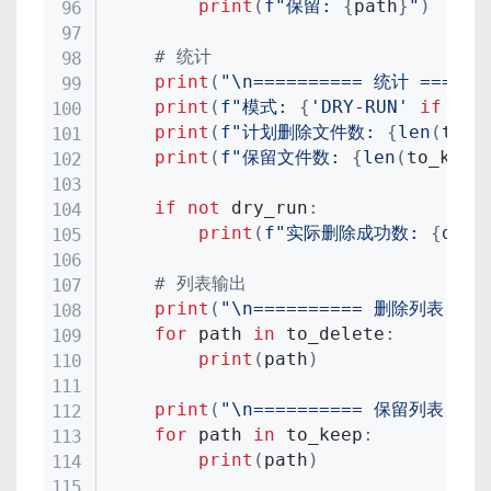
print
(
f"保留: 
{
path
}
"
)
# 统计
print
(
"\n========== 统计 ======
print
(
f"模式: 
{
'DRY-RUN'
if
 dry
print
(
f"计划删除文件数: 
{
len
(
to_d
print
(
f"保留文件数: 
{
len
(
to_keep
if
not
 dry_run
:
print
(
f"实际删除成功数: 
{
dele
# 列表输出
print
(
"\n========== 删除列表 ===
for
 path 
in
 to_delete
:
print
(
path
)
print
(
"\n========== 保留列表 ===
for
 path 
in
 to_keep
:
print
(
path
)