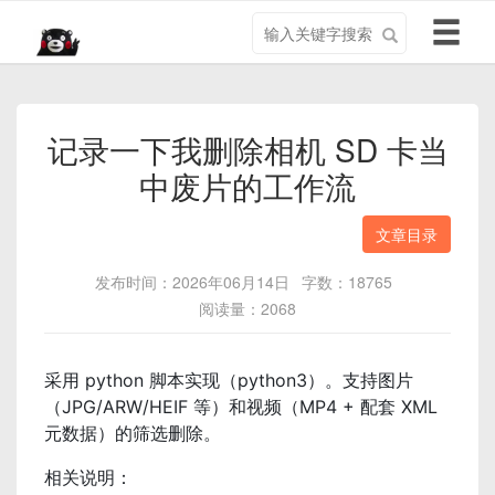
搜
导
索
航
关
切
键
换
字
记录一下我删除相机 SD 卡当
中废片的工作流
文章目录
发布时间：2026年06月14日
字数：18765
阅读量：2068
采用 python 脚本实现（python3）。支持图片
（JPG/ARW/HEIF 等）和视频（MP4 + 配套 XML
元数据）的筛选删除。
相关说明：