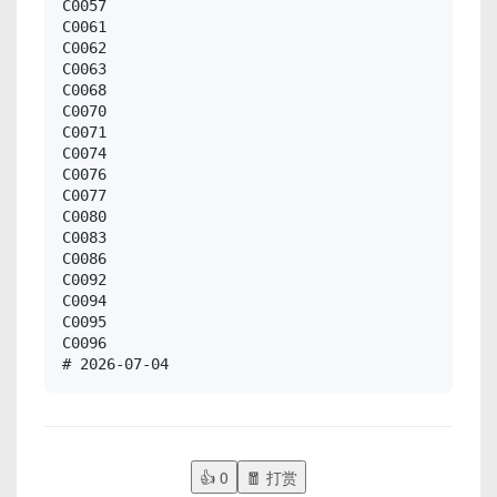
C0057

C0061

C0062

C0063

C0068

C0070

C0071

C0074

C0076

C0077

C0080

C0083

C0086

C0092

C0094

C0095

C0096

# 2026-07-04
👍
0
🧧 打赏