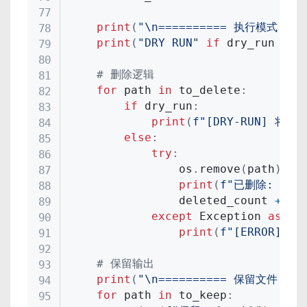
print
(
"\n========== 执行模式 ===
print
(
"DRY RUN"
if
 dry_run 
els
# 删除逻辑
for
 path 
in
 to_delete
:
if
 dry_run
:
print
(
f"[DRY-RUN] 将删除
else
:
try
:
                os
.
remove
(
path
)
print
(
f"已删除: 
{
pa
                deleted_count 
+=
1
except
 Exception 
as
 e
:
print
(
f"[ERROR] 
# 保留输出
print
(
"\n========== 保留文件 ===
for
 path 
in
 to_keep
: