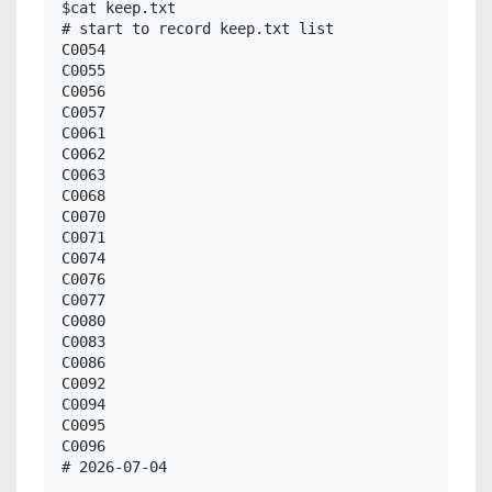
$cat keep.txt 

# start to record keep.txt list

C0054

C0055

C0056

C0057

C0061

C0062

C0063

C0068

C0070

C0071

C0074

C0076

C0077

C0080

C0083

C0086

C0092

C0094

C0095

C0096

# 2026-07-04